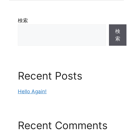
Naonori AKIYA (ethnomethodology, conversation
analysis, science communication)
Ryutaro ICHISE (machine learning, knowledge
processing technology)
検索
Arisa EMA（STS）
Shin-ya OIE（politics and ethics for technologies)
検
Hirotaka OSAWA (HAI, social intelligence）
索
Takushi OTANI (information ethics)
Nobutsugu KANZAKI (ethics, environmental
ethics)
Minao KUKITA (philosophy, ethics)
Akinori KUBO (cultural anthropology)
Kazunori KOMATANI (speech recognition)
Recent Posts
Rena SAIJO (analytic philosophy, roboechics,
gender studies）
Mikihito TANAKA (science journalism）
Hello Again!
Hiromitsu HATTORI (multi-agent systems, social
simulation)
Koziro HONDA (phenomenology, science and
technology ethics，scientific philosophy）
Naoki MIYANO (policy science)
Yoshimi YASHIRO（stem cell biology, STS, Sci-Fi)
Recent Comments
Mamoru YOSHIZOE (discussion support)