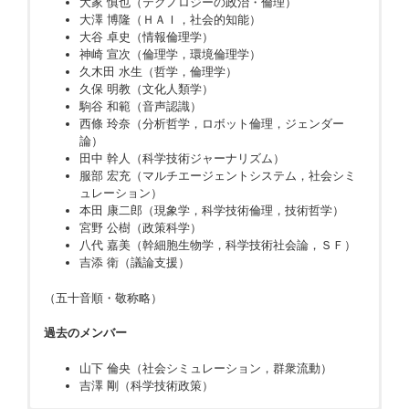
大家 慎也（テクノロジーの政治・倫理）
大澤 博隆（ＨＡＩ，社会的知能）
大谷 卓史（情報倫理学）
神崎 宣次（倫理学，環境倫理学）
久木田 水生（哲学，倫理学）
久保 明教（文化人類学）
駒谷 和範（音声認識）
西條 玲奈（分析哲学，ロボット倫理，ジェンダー
論）
田中 幹人（科学技術ジャーナリズム）
服部 宏充（マルチエージェントシステム，社会シミ
ュレーション）
本田 康二郎（現象学，科学技術倫理，技術哲学）
宮野 公樹（政策科学）
八代 嘉美（幹細胞生物学，科学技術社会論，ＳＦ）
吉添 衛（議論支援）
（五十音順・敬称略）
過去のメンバー
山下 倫央（社会シミュレーション，群衆流動）
吉澤 剛（科学技術政策）