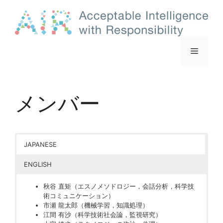
コ
ン
テ
ン
メ
ツ
へ
ス
ニ
キ
メンバー
ッ
ュ
プ
ー
JAPANESE
ENGLISH
秋谷 直矩（エスノメソドロジー，会話分析，科学技
術コミュニケーション）
市瀬 龍太郎（機械学習，知識処理）
江間 有沙（科学技術社会論，監視研究）